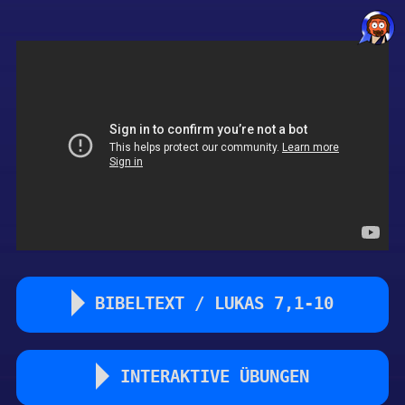
BIBELTEXT / LUKAS 7,1-10
1 Nachdem er aber vor dem Volk ausgeredet hatte, ging
er gen Kapernaum. 2 Und eines Hauptmanns Knecht lag
INTERAKTIVE ÜBUNGEN
todkrank, den er wert hielt. 3 Da er aber von Jesu hörte,