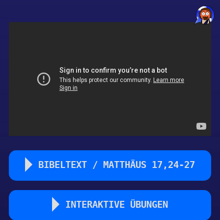
BIBELTEXT / MATTHÄUS 17,24-27
24 Da sie nun gen Kapernaum kamen, gingen zu Petrus,
die den Zinsgroschen einnahmen, und sprachen: Pflegt
INTERAKTIVE ÜBUNGEN
euer Meister nicht den Zinsgroschen zu geben? (2. Mose