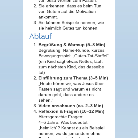
von Jesu Worten zum Fasten.
Sie erkennen, dass es beim Tun
von Gutem auf die Motivation
ankommt.
Sie können Beispiele nennen, wie
sie heimlich Gutes tun können.
Ablauf
Begrüßung & Warmup (5–8 Min)
Begrüßung, Name-Runde, kurzes
Bewegungsspiel: „Gutes-Tat-Staffel“
(ein Kind sagt etwas Nettes, läuft
zum nächsten Kind, das dasselbe
tut)
Einführung zum Thema (3–5 Min)
„Heute hören wir, was Jesus über
Fasten sagt und warum es nicht
darum geht, dass andere es
sehen.“
Video anschauen (ca. 2–3 Min)
Reflexion & Fragen (10–12 Min)
Altersgerechte Fragen:
4–6 Jahre: Was bedeutet
„heimlich“? Kannst du ein Beispiel
nennen, wo du jemandem ohne