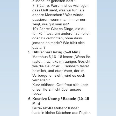
Zuschauer geholfen hast?
7–9 Jahre: Warum ist es wichtiger,
dass Gott sieht, was wir tun, als
andere Menschen? Was würde
passieren, wenn man immer nur
zeigt, wie gut man ist?
10+ Jahre: Gibt es Dinge, die du
tun könntest, um anderen zu helfen
oder zu verzichten, ohne dass
jemand es merkt? Wie fühlt sich
das an?
Biblischer Bezug (5–8 Min)
Matthäus 6,16–18 lesen: „Wenn ihr
fastet, macht kein trauriges Gesicht
wie die Heuchler … sondern fastet
heimlich, und euer Vater, der im
Verborgenen sieht, wird es euch
vergelten.“
Kurz erklären: Gott freut sich über
unser Herz, nicht über unsere
Show.
Kreative Übung / Basteln (10–15
Min)
Gute-Tat-Kästchen:
Kinder
basteln kleine Kästchen aus Papier