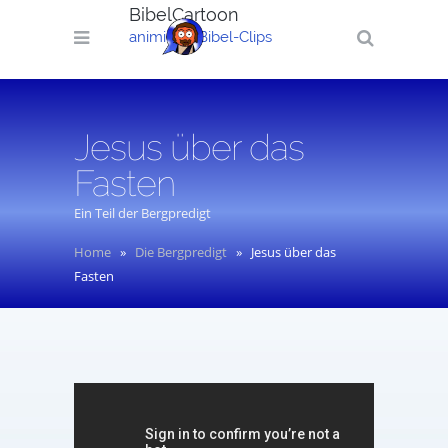
BibelCartoon
animierte Bibel-Clips
Jesus über das
Fasten
Ein Teil der Bergpredigt
Home
»
Die Bergpredigt
»
Jesus über das
Fasten