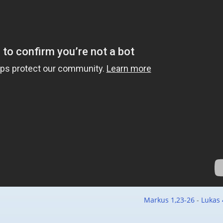
Markus 1,23-26
-
Lukas 