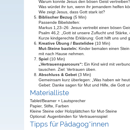
Warum konnte Jesus den bösen Geist vertreiben
Was würdet ihr tun, wenn ihr jemandem helfen könn
Wie zeigt Jesus, dass Gott stark ist?
Biblischer Bezug
(5 Min)
Passende Bibelstellen:
Markus 1,23–26: Jesus vertreibt einen bösen Gei
Psalm 46,2: „Gott ist unsere Zuflucht und Stärke, e
Kurze kindgerechte Erklärung: Gott hilft uns und g
Kreative Übung / Bastelidee
(10 Min)
Mut-Steine basteln:
Kinder bemalen einen Stein 
mit nach Hause nehmen.
Spiel
(10 Min)
„Vertrauensparcours“:
Ein Kind wird mit verbund
tauschen. Ziel: Vertrauen üben.
Abschluss & Gebet
(3 Min)
Gemeinsam kurz überlegen: „Was haben wir heute
Gebet: Danke sagen für Mut und Hilfe, die Gott un
Materialliste
Tablet/Beamer + Lautsprecher
Papier, Stifte, Farben
Kleine Steine oder Holzplättchen für Mut-Steine
Optional: Augenbinden für Vertrauensspiel
Tipps für Pädagog*innen