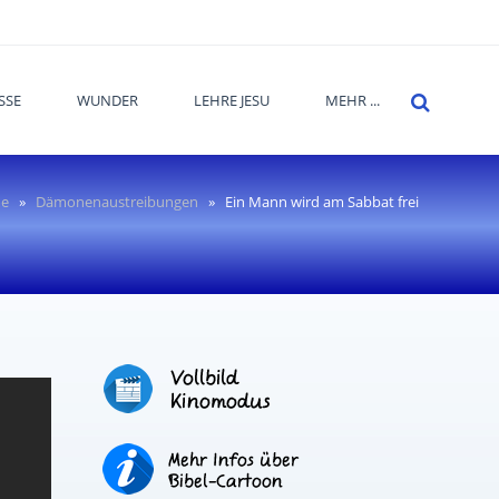
SSE
WUNDER
LEHRE JESU
MEHR ...
e
»
Dämonenaustreibungen
»
Ein Mann wird am Sabbat frei