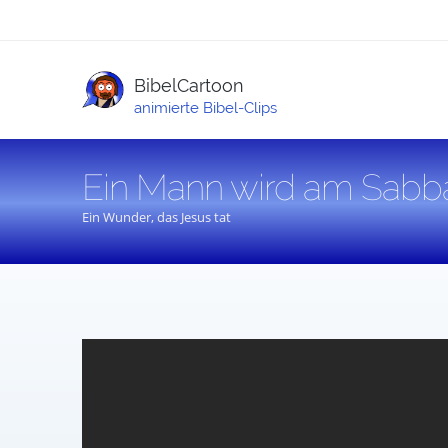
BibelCartoon
animierte Bibel-Clips
Ein Mann wird am Sabbat
Ein Wunder, das Jesus tat