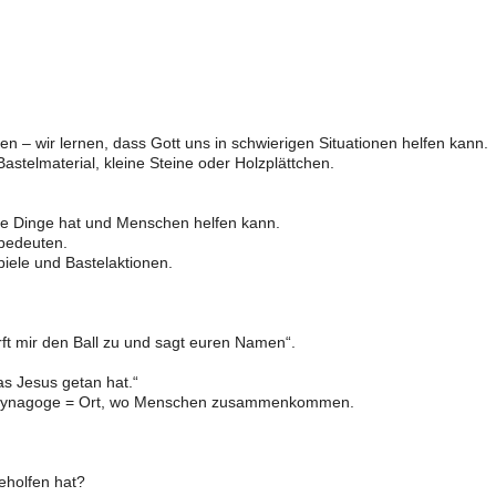
en – wir lernen, dass Gott uns in schwierigen Situationen helfen kann.
Bastelmaterial, kleine Steine oder Holzplättchen.
se Dinge hat und Menschen helfen kann.
bedeuten.
piele und Bastelaktionen.
 mir den Ball zu und sagt euren Namen“.
as Jesus getan hat.“
g, Synagoge = Ort, wo Menschen zusammenkommen.
eholfen hat?