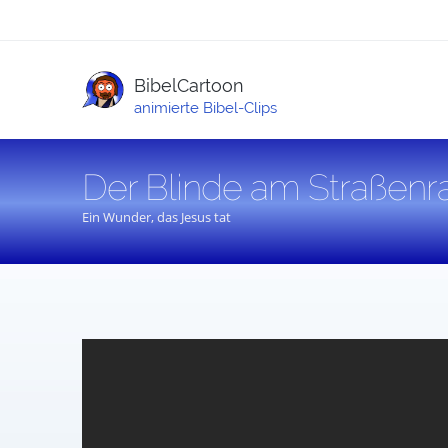
BibelCartoon
animierte Bibel-Clips
Der Blinde am Straßenr
Ein Wunder, das Jesus tat