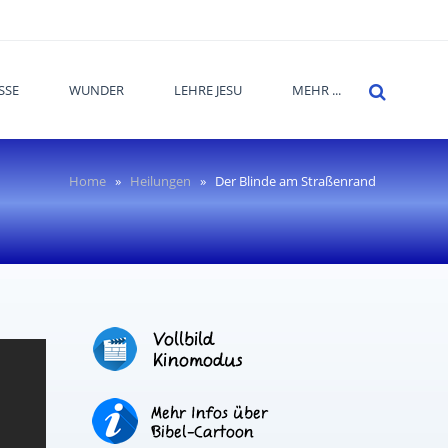
SSE
WUNDER
LEHRE JESU
MEHR ...
Home
»
Heilungen
»
Der Blinde am Straßenrand