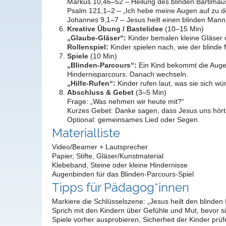
Markus 10,46–52 – Heilung des blinden Bartimäu
Psalm 121,1–2 – „Ich hebe meine Augen auf zu d
Johannes 9,1–7 – Jesus heilt einen blinden Mann
Kreative Übung / Bastelidee
(10–15 Min)
„Glaube-Gläser“:
Kinder bemalen kleine Gläser o
Rollenspiel:
Kinder spielen nach, wie der blinde 
Spiele
(10 Min)
„Blinden-Parcours“:
Ein Kind bekommt die Augen
Hindernisparcours. Danach wechseln.
„Hilfe-Rufen“:
Kinder rufen laut, was sie sich 
Abschluss & Gebet
(3–5 Min)
Frage: „Was nehmen wir heute mit?“
Kurzes Gebet: Danke sagen, dass Jesus uns hört u
Optional: gemeinsames Lied oder Segen.
Materialliste
Video/Beamer + Lautsprecher
Papier, Stifte, Gläser/Kunstmaterial
Klebeband, Steine oder kleine Hindernisse
Augenbinden für das Blinden-Parcours-Spiel
Tipps für Pädagog*innen
Markiere die Schlüsselszene: „Jesus heilt den blinden
Sprich mit den Kindern über Gefühle und Mut, bevor si
Spiele vorher ausprobieren, Sicherheit der Kinder prüf