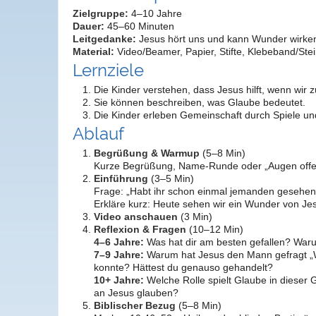
Zielgruppe:
4–10 Jahre
Dauer:
45–60 Minuten
Leitgedanke:
Jesus hört uns und kann Wunder wirken.
Material:
Video/Beamer, Papier, Stifte, Klebeband/Stein
Lernziele
Die Kinder verstehen, dass Jesus hilft, wenn wir z
Sie können beschreiben, was Glaube bedeutet.
Die Kinder erleben Gemeinschaft durch Spiele un
Ablauf
Begrüßung & Warmup
(5–8 Min)
Kurze Begrüßung, Name-Runde oder „Augen offe
Einführung
(3–5 Min)
Frage: „Habt ihr schon einmal jemanden gesehen,
Erkläre kurz: Heute sehen wir ein Wunder von Je
Video anschauen
(3 Min)
Reflexion & Fragen
(10–12 Min)
4–6 Jahre:
Was hat dir am besten gefallen? Waru
7–9 Jahre:
Warum hat Jesus den Mann gefragt „Wa
konnte? Hättest du genauso gehandelt?
10+ Jahre:
Welche Rolle spielt Glaube in dieser
an Jesus glauben?
Biblischer Bezug
(5–8 Min)