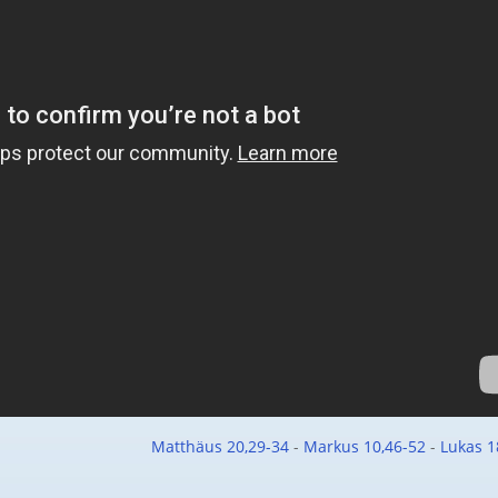
Matthäus 20,29-34
-
Markus 10,46-52
-
Lukas 1