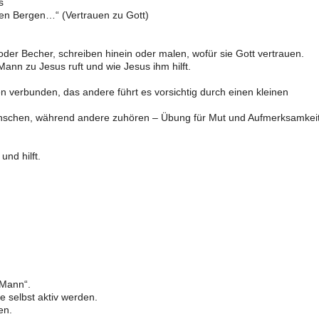
s
en Bergen…“ (Vertrauen zu Gott)
der Becher, schreiben hinein oder malen, wofür sie Gott vertrauen.
Mann zu Jesus ruft und wie Jesus ihm hilft.
 verbunden, das andere führt es vorsichtig durch einen kleinen
wünschen, während andere zuhören – Übung für Mut und Aufmerksamkeit
nd hilft.
 Mann“.
e selbst aktiv werden.
en.