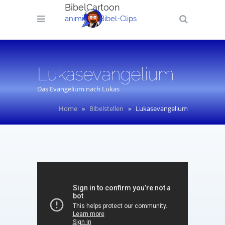
BibelCartoon
animierte Bibel-Clips
Lukasevangelium
Das Evangelium nach Lukas
Home
»
Bibelstellen
»
Lukasevangelium